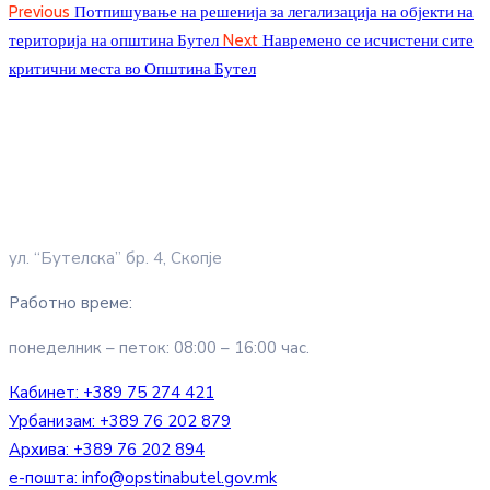
Previous
Потпишување на решенија за легализација на објекти на
територија на општина Бутел
Next
Навремено се исчистени сите
критични места во Општина Бутел
ул. “Бутелска” бр. 4, Скопје
Работно време:
понеделник – петок: 08:00 – 16:00 час.
Кабинет:
+389 75 274 421
Урбанизам:
+389 76 202 879
Архива:
+389 76 202 894
е-пошта:
info@opstinabutel.gov.mk