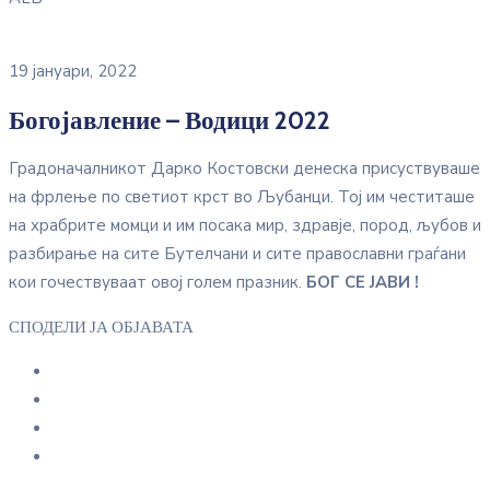
19 јануари, 2022
Богојавление – Водици 2022
Градоначалникот Дарко Костовски денеска присуствуваше
на фрлење по светиот крст во Љубанци. Тој им честиташе
на храбрите момци и им посака мир, здравје, пород, љубов и
разбирање на сите Бутелчани и сите православни граѓани
кои гочествуваат овој голем празник.
БОГ СЕ ЈАВИ !
СПОДЕЛИ ЈА ОБЈАВАТА