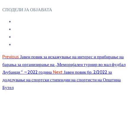
СПОДЕЛИ ЈА ОБЈАВАТА
Previous
Јавен повик за искажување на интерес и прибирање на
барања за организирање на „Меморијален турнир во мал фудбал
Љубанци “ – 2022 година
Next
Јавен повик бр. 2/2022 за
доделување на спортски стипендии на спортисти на Општина
Бутел