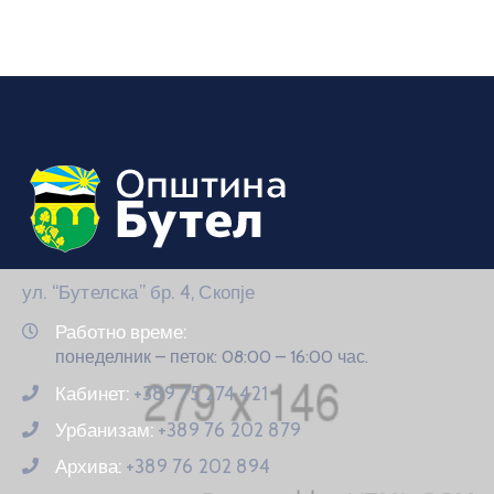
ул. “Бутелска” бр. 4, Скопје
Работно време:
понеделник – петок: 08:00 – 16:00 час.
Кабинет:
+389 75 274 421
Урбанизам:
+389 76 202 879
Архива:
+389 76 202 894