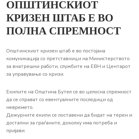
ОПШТИНСКИОТ
ЈАВНОСТ
КРИЗЕН ШТАБ Е ВО
КОНТАКТ
ПОЛНА СПРЕМНОСТ
Општинскиот кризен штаб е во постојана
комуникација со претставници на Министерството
за внатрешни работи, службите на ЕВН и Центарот
за управување со кризи.
Екипите на Општина Бутел се во целосна спремност
да се справат со евентуалните последици од
невремето.
Дежурните екипи се поставени да бидат на терен и
достапни за граѓаните, доколку има потреба и
пријави.