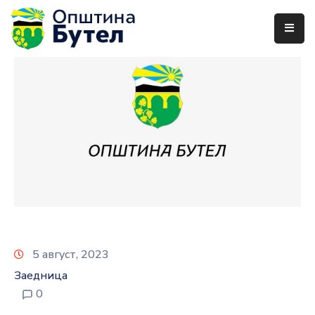
ЗА
ОПШТИНАТА
ОРГАНИ
НА
ОПШТИНАТА
УСЛУГИ
ГРАЃАНСКИ
БУЏЕТ
5 август, 2023
УРБАНИЗАМ
Заедница
ОДНОСИ
0
СО