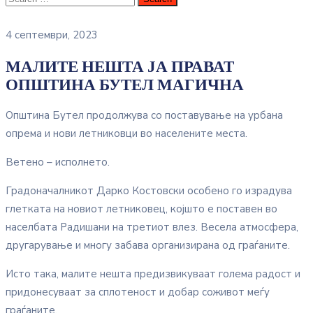
4 септември, 2023
МАЛИТЕ НЕШТА ЈА ПРАВАТ
ОПШТИНА БУТЕЛ МАГИЧНА
Општина Бутел продолжува со поставување на урбана
опрема и нови летниковци во населените места.
Ветено – исполнето.
Градоначалникот Дарко Костовски особено го израдува
глетката на новиот летниковец, којшто е поставен во
населбата Радишани на третиот влез. Весела атмосфера,
другарување и многу забава организирана од граѓаните.
Исто така, малите нешта предизвикуваат голема радост и
придонесуваат за сплотеност и добар соживот меѓу
граѓаните.