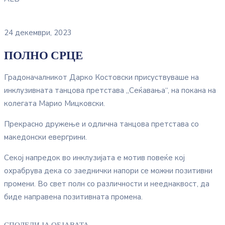
24 декември, 2023
ПОЛНО СРЦЕ
Градоначалникот Дарко Костовски присуствуваше на
инклузивната танцова претстава „Сеќавања“, на покана на
колегата Марио Мицковски.
Прекрасно дружење и одлична танцова претстава со
македонски евергрини.
Секој напредок во инклузијата е мотив повеќе кој
охрабрува дека со заеднички напори се можни позитивни
промени. Во свет полн со различности и нееднаквост, да
биде направена позитивната промена.