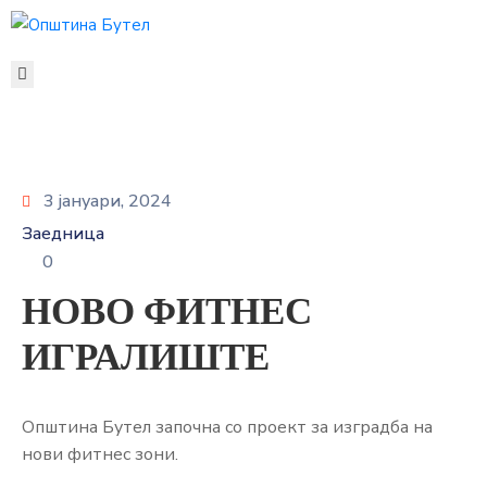
ЗА
ОПШТИНАТА
ОРГАНИ
НА
ОПШТИНАТА
3 јануари, 2024
УСЛУГИ
Заедница
ГРАЃАНСКИ
0
БУЏЕТ
НОВО ФИТНЕС
УРБАНИЗАМ
ОДНОСИ
ИГРАЛИШТЕ
СО
ЈАВНОСТ
Општина Бутел започна со проект за изградба на
КОНТАКТ
нови фитнес зони.