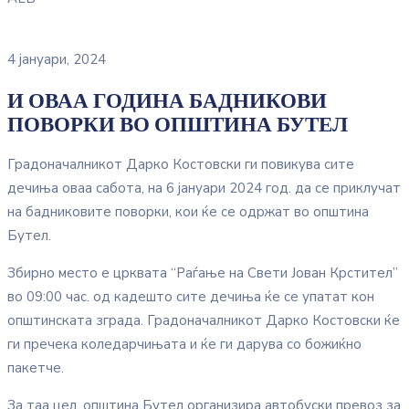
4 јануари, 2024
И ОВАА ГОДИНА БАДНИКОВИ
ПОВОРКИ ВО ОПШТИНА БУТЕЛ
Градоначалникот Дарко Костовски ги повикува сите
дечиња оваа сабота, на 6 јануари 2024 год. да се приклучат
на бадниковите поворки, кои ќе се одржат во општина
Бутел.
Збирно место е црквата “Раѓање на Свети Јован Крстител”
во 09:00 час. од кадешто сите дечиња ќе се упатат кон
општинската зграда. Градоначалникот Дарко Костовски ќе
ги пречека коледарчињата и ќе ги дарува со божиќно
пакетче.
За таа цел, општина Бутел организира автобуски превоз за