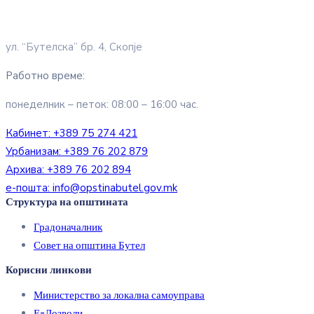
ул. “Бутелска” бр. 4, Скопје
Работно време:
понеделник – петок: 08:00 – 16:00 час.
Кабинет:
+389 75 274 421
Урбанизам:
+389 76 202 879
Архива:
+389 76 202 894
е-пошта:
info@opstinabutel.gov.mk
Структура на општината
Градоначалник
Совет на општина Бутел
Корисни линкови
Министерство за локална самоуправа
Е-Дозволи