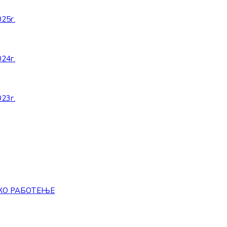
25г.
24г.
23г.
КО РАБОТЕЊЕ