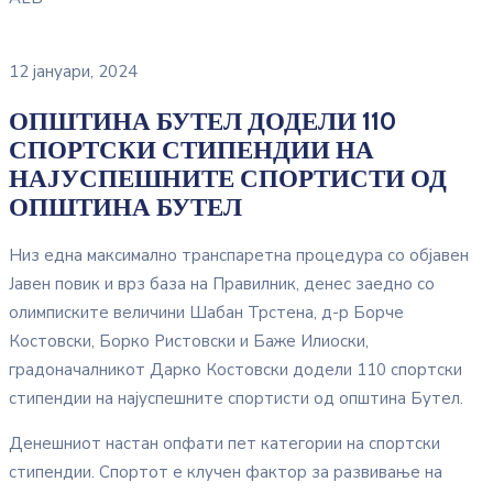
12 јануари, 2024
ОПШТИНА БУТЕЛ ДОДЕЛИ 110
СПОРТСКИ СТИПЕНДИИ НА
НАЈУСПЕШНИТЕ СПОРТИСТИ ОД
ОПШТИНА БУТЕЛ
Низ една максимално транспаретна процедура со објавен
Јавен повик и врз база на Правилник, денес заедно со
олимписките величини Шабан Трстена, д-р Борче
Костовски, Борко Ристовски и Баже Илиоски,
градоначалникот Дарко Костовски додели 110 спортски
стипендии на најуспешните спортисти од општина Бутел.
Денешниот настан опфати пет категории на спортски
стипендии. Спортот е клучен фактор за развивање на