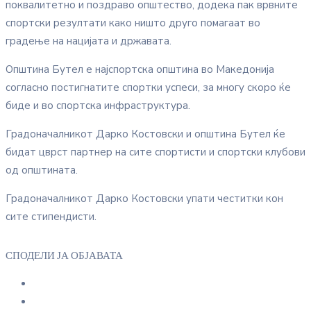
поквалитетно и поздраво општество, додека пак врвните
спортски резултати како ништо друго помагаат во
градење на нацијата и државата.
Општина Бутел е најспортска општина во Македонија
согласно постигнатите спортки успеси, за многу скоро ќе
биде и во спортска инфраструктура.
Градоначалникот Дарко Костовски и општина Бутел ќе
бидат цврст партнер на сите спортисти и спортски клубови
од општината.
Градоначалникот Дарко Костовски упати честитки кон
сите стипендисти.
СПОДЕЛИ ЈА ОБЈАВАТА