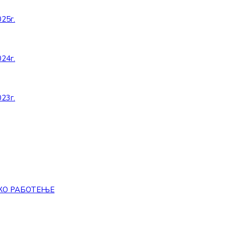
25г.
24г.
23г.
КО РАБОТЕЊЕ