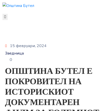
ЗА
ОПШТИНАТА
ОРГАНИ
НА
ОПШТИНАТА
15 февруари, 2024
УСЛУГИ
Заедница
ГРАЃАНСКИ
0
БУЏЕТ
ОПШТИНА БУТЕЛ Е
УРБАНИЗАМ
ОДНОСИ
ПОКРОВИТЕЛ НА
СО
ИСТОРИСКИОТ
ЈАВНОСТ
КОНТАКТ
ДОКУМЕНТАРЕН