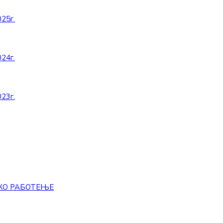
25г.
24г.
23г.
КО РАБОТЕЊЕ