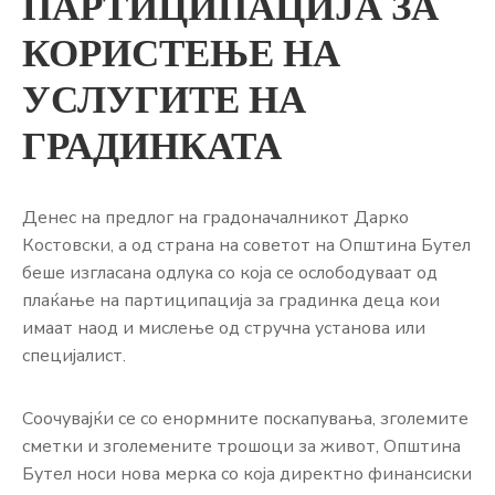
ПАРТИЦИПАЦИЈА ЗА
КОРИСТЕЊЕ НА
УСЛУГИТЕ НА
ГРАДИНКАТА
Денес на предлог на градоначалникот Дарко
Костовски, а од страна на советот на Општина Бутел
беше изгласана одлука со која се ослободуваат од
плаќање на партиципација за градинка деца кои
имаат наод и мислење од стручна установа или
специјалист.
Соочувајќи се со енормните поскапувања, зголемите
сметки и зголемените трошоци за живот, Општина
Бутел носи нова мерка со која директно финансиски