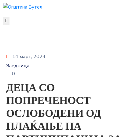
ЗА
ОПШТИНАТА
ОРГАНИ
НА
ОПШТИНАТА
14 март, 2024
УСЛУГИ
Заедница
ГРАЃАНСКИ
0
БУЏЕТ
ДЕЦА СО
УРБАНИЗАМ
ОДНОСИ
ПОПРЕЧЕНОСТ
СО
ОСЛОБОДЕНИ ОД
ЈАВНОСТ
КОНТАКТ
ПЛАЌАЊЕ НА