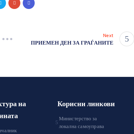
Next
ПРИЕМЕН ДЕН ЗА ГРАЃАНИТЕ
ктура на
Корисни линкови
ината
Министерство за
локална самоуправа
ачалник