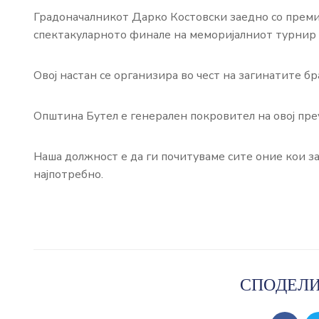
Градоначалникот Дарко Костовски заедно со преми
спектакуларното финале на меморијалниот турнир 
Овој настан се организира во чест на загинатите б
Општина Бутел е генерален покровител на овој пре
Наша должност е да ги почитуваме сите оние кои за
најпотребно.
СПОДЕЛИ