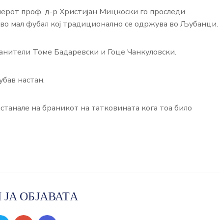
ерот проф. д-р Христијан Мицкоски го проследи
во мал фубал кој традиционално се одржува во Љубанци.
ранители Томе Бадаревски и Гоце Чанкуловски.
убав настан.
станале на браникот на татковината кога тоа било
 ЈА ОБЈАВАТА