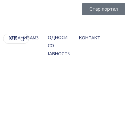
Стар портал
ОДНОСИ
MK
УРБАНИЗАМ
КОНТАКТ
СО
ЈАВНОСТ