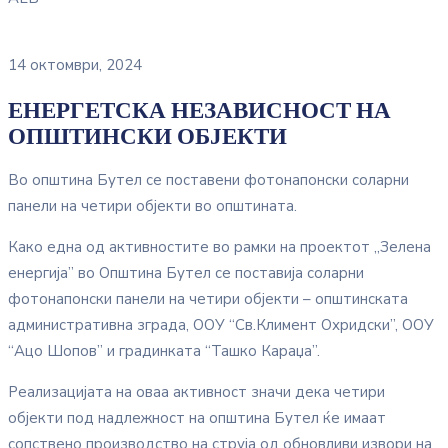
14 октомври, 2024
ЕНЕРГЕТСКА НЕЗАВИСНОСТ НА
ОПШТИНСКИ ОБЈЕКТИ
Во општина Бутел се поставени фотонапонски соларни
панели на четири објекти во општината.
Како една од активностите во рамки на проектот „Зелена
енергија” во Општина Бутел се поставија соларни
фотонапонски панели на четири објекти – oпштинската
административна зграда, ООУ “Св.Климент Охридски”, ООУ
“Ацо Шопов” и градинката “Ташко Караџа”.
Реализацијата на оваа активност значи дека четири
објекти под надлежност на oпштина Бутел ќе имаат
сопствено производство на струја од обновливи извори на