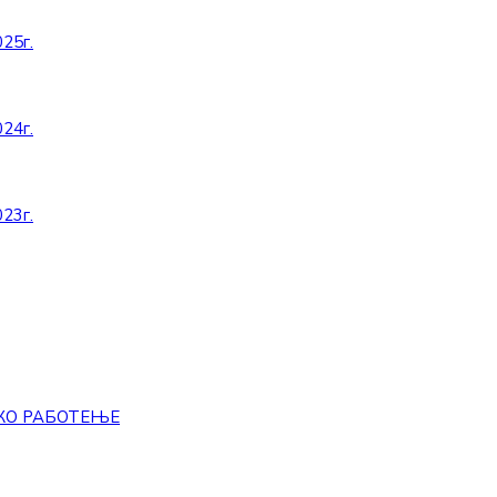
25г.
24г.
23г.
КО РАБОТЕЊЕ