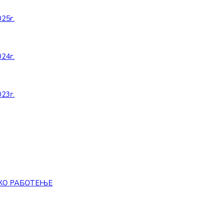
25г.
24г.
23г.
КО РАБОТЕЊЕ