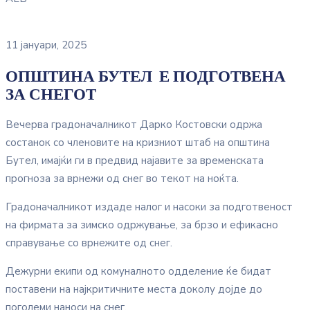
11 јануари, 2025
ОПШТИНА БУТЕЛ Е ПОДГОТВЕНА
ЗА СНЕГОТ
Вечерва градоначалникот Дарко Костовски одржа
состанок со членовите на кризниот штаб на општина
Бутел, имајќи ги в предвид најавите за временската
прогноза за врнежи од снег во текот на ноќта.
Градоначалникот издаде налог и насоки за подготвеност
на фирмата за зимско одржување, за брзо и ефикасно
справување со врнежите од снег.
Дежурни екипи од комуналното одделение ќе бидат
поставени на најкритичните места доколу дојде до
поголеми наноси на снег.