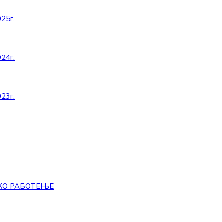
25г.
24г.
23г.
КО РАБОТЕЊЕ