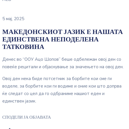
5 мај, 2025
МАКЕДОНСКИОТ ЈАЗИК Е НАШАТА
ЕДИНСТВЕНА НЕПОДЕЛЕНА
ТАТКОВИНА
Денес во “ООУ Ацо Шопов” беше одбележан овој ден со
повеќе рецитали и објаснување за значењето на овој ден.
Овој ден нека биде потсетник за борбите кои сме ги
воделе, за борбите кои ги водиме и оние кои што допрва
ќе следат со цел да го одбраниме нашиот еден и
единствен јазик.
СПОДЕЛИ ЈА ОБЈАВАТА