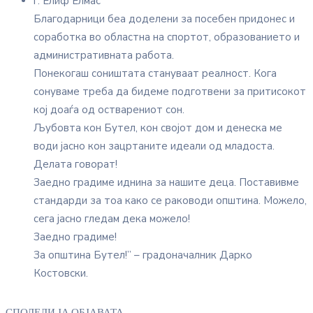
г. Елиф Елмас
Благодарници беа доделени за посебен придонес и
соработка во областна на спортот, образованието и
административната работа.
Понекогаш соништата стануваат реалност. Кога
сонуваме треба да бидеме подготвени за притисокот
кој доаѓа од остварениот сон.
Љубовта кон Бутел, кон својот дом и денеска ме
води јасно кон зацртаните идеали од младоста.
Делата говорат!
Заедно градиме иднина за нашите деца. Поставивме
стандарди за тоа како се раководи општина. Можело,
сега јасно гледам дека можело!
Заедно градиме!
За општина Бутел!” – градоначалник Дарко
Костовски.
СПОДЕЛИ ЈА ОБЈАВАТА