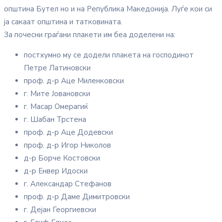
општина Бутел но и на Република Македонија. Луѓе кои си
ја сакаат општина и татковината.
За почесни граѓани плакети им беа доделени на:
постхумно му се додели плакета на господинот
Петре Латиновски
проф. д-р Аце Миленковски
г. Мите Јовановски
г. Масар Омерагиќ
г. Шабан Трстена
проф. д-р Аце Додевски
проф. д-р Игор Николов
д-р Борче Костовски
д-р Енвер Идоски
г. Александар Стефанов
проф. д-р Даме Димитровски
г. Дејан Георгиевски