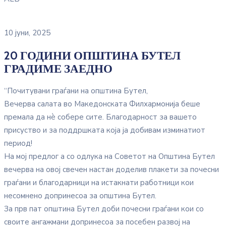
10 јуни, 2025
20 ГОДИНИ ОПШТИНА БУТЕЛ
ГРАДИМЕ ЗАЕДНО
“Почитувани граѓани на општина Бутел,
Вечерва салата во Македонската Филхармонија беше
премала да нѐ собере сите. Благодарност за вашето
присуство и за поддршката која ја добивам изминатиот
период!
На мој предлог а со одлука на Советот на Општина Бутел
вечерва на овој свечен настан доделив плакети за почесни
граѓани и благодарници на истакнати работници кои
несомнено допринесоа за општина Бутел.
За прв пат општина Бутел доби почесни граѓани кои со
своите ангажмани допринесоа за посебен развој на