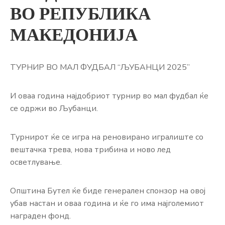
ВО РЕПУБЛИКА
МАКЕДОНИЈА
ТУРНИР ВО МАЛ ФУДБАЛ “ЉУБАНЦИ 2025”
И оваа година најдобриот турнир во мал фудбал ќе
се одржи во Љубанци.
Турнирот ќе се игра на реновирано игралиште со
вештачка трева, нова трибина и ново лед
осветлување.
Општина Бутел ќе биде генерален спонзор на овој
убав настан и оваа година и ќе го има најголемиот
награден фонд.