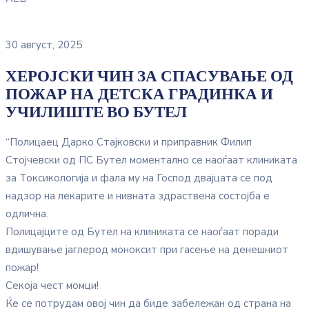
30 август, 2025
ХЕРОЈСКИ ЧИН ЗА СПАСУВАЊЕ ОД
ПОЖАР НА ДЕТСКА ГРАДИНКА И
УЧИЛИШТЕ ВО БУТЕЛ
“Полицаец Дарко Стајковски и приправник Филип
Стојчевски од ПС Бутел моментално се наоѓаат клиниката
за Токсикологија и фала му на Господ двајцата се под
надзор на лекарите и нивната здраствена состојба е
одлична.
Полицајците од Бутел на клиниката се наоѓаат поради
вдишување јаглерод моноксит при гасење на денешниот
пожар!
Секоја чест момци!
Ќе се потрудам овој чин да биде забележан од страна на