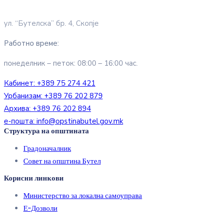
ул. “Бутелска” бр. 4, Скопје
Работно време:
понеделник – петок: 08:00 – 16:00 час.
Кабинет:
+389 75 274 421
Урбанизам:
+389 76 202 879
Архива:
+389 76 202 894
е-пошта:
info@opstinabutel.gov.mk
Структура на општината
Градоначалник
Совет на општина Бутел
Корисни линкови
Министерство за локална самоуправа
Е-Дозволи