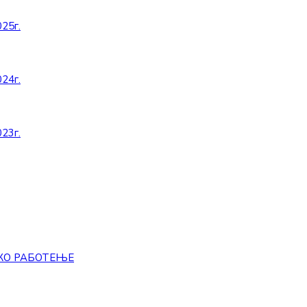
25г.
24г.
23г.
КО РАБОТЕЊЕ