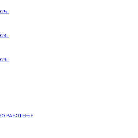
25г.
24г.
23г.
КО РАБОТЕЊЕ