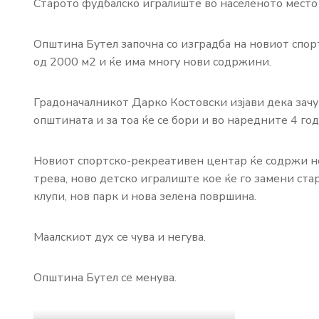
Старото фудбалско игралиште во населеното место 
Општина Бутел започна со изградба на новиот спор
од 2000 м2 и ќе има многу нови содржини.
Градоначалникот Дарко Костовски изјави дека зач
општината и за тоа ќе се бори и во наредните 4 го
Новиот спортско-рекреативен центар ќе содржи н
трева, ново детско игралиште кое ќе го замени ст
клупи, нов парк и нова зелена површина.
Маалскиот дух се чува и негува.
Општина Бутел се менува.