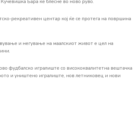
Кучевишка Бара ќе блесне во ново руво.
тско-рекреативен центар кој ќе се протега на површина
увување и негување на маалскиот живот е цел на
дини.
ово фудбалско игралиште со висококвалитетна вештачка
арото и уништено игралиште, нов летниковец и нови