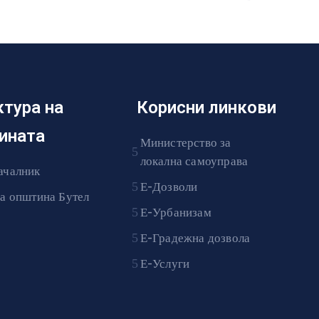
ктура на
Корисни линкови
ината
Министерство за
локална самоуправа
ачалник
Е-Дозволи
на општина Бутел
Е-Урбанизам
Е-Градежна дозвола
Е-Услуги