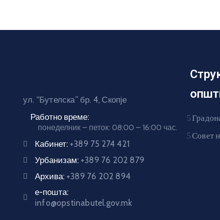
Стру
општ
ул. “Бутелска” бр. 4, Скопје
Работно време:
Градон
понеделник – петок: 08:00 – 16:00 час.
Совет 
Кабинет:
+389 75 274 421
Урбанизам:
+389 76 202 879
Архива:
+389 76 202 894
е-пошта:
info@opstinabutel.gov.mk