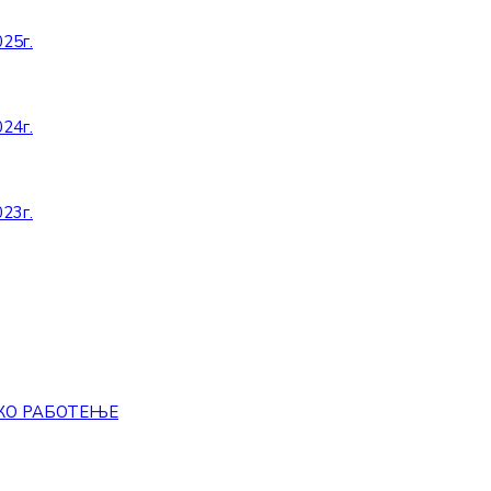
25г.
24г.
23г.
КО РАБОТЕЊЕ