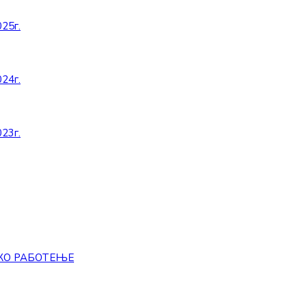
25г.
24г.
23г.
КО РАБОТЕЊЕ