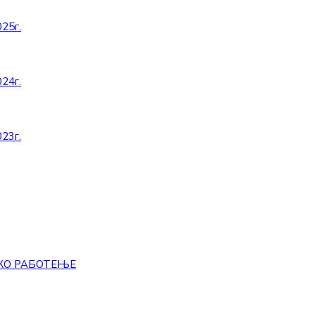
25г.
24г.
23г.
КО РАБОТЕЊЕ