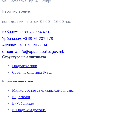
ул. “Бутелска” бр. 4, Скопје
Работно време:
понеделник – петок: 08:00 – 16:00 час.
Кабинет:
+389 75 274 421
Урбанизам:
+389 76 202 879
Архива:
+389 76 202 894
е-пошта:
info@opstinabutel.gov.mk
Структура на општината
Градоначалник
Совет на општина Бутел
Корисни линкови
Министерство за локална самоуправа
Е-Дозволи
Е-Урбанизам
Е-Градежна дозвола