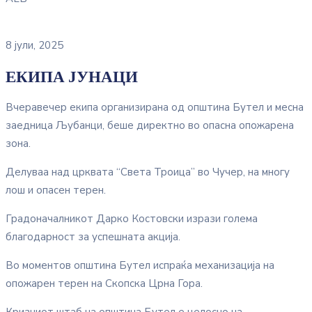
8 јули, 2025
ЕКИПА ЈУНАЦИ
Вчеравечер екипа организирана од општина Бутел и месна
заедница Љубанци, беше директно во опасна опожарена
зона.
Делуваа над црквата “Света Троица” во Чучер, на многу
лош и опасен терен.
Градоначалникот Дарко Костовски изрази голема
благодарност за успешната акција.
Во моментов општина Бутел испраќа механизација на
опожарен терен на Скопска Црна Гора.