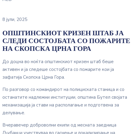
8 јули, 2025
ОПШТИНСКИОТ КРИЗЕН ШТАБ ЈА
СЛЕДИ СОСТОЈБАТА СО ПОЖАРИТЕ
НА СКОПСКА ЦРНА ГОРА
До доцна во ноќта општинскиот кризен штаб беше
активен и ја следеше состојбата со пожарите кои ја
зафатија Скопска Црна Гора.
По разговор со командирот на полициската станица и со
останатите надлежни институции, општина Бутел својата
механизација ја стави на располагање и подготвена за
делување.
Вчеравечер доброволни екипи од месната заедница
Љубанци учествуваа во гаснење и локализирање на