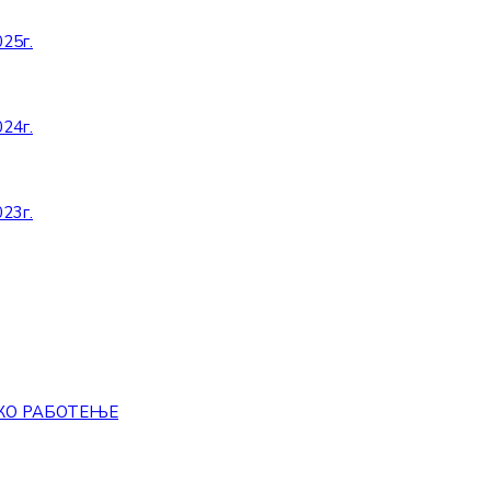
25г.
24г.
23г.
КО РАБОТЕЊЕ