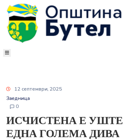
ЗА
ОПШТИНАТА
ОРГАНИ
НА
ОПШТИНАТА
УСЛУГИ
ГРАЃАНСКИ
БУЏЕТ
12 септември, 2025
УРБАНИЗАМ
ОДНОСИ
Заедница
СО
0
ЈАВНОСТ
ИСЧИСТЕНА Е УШТЕ
КОНТАКТ
ЕДНА ГОЛЕМА ДИВА