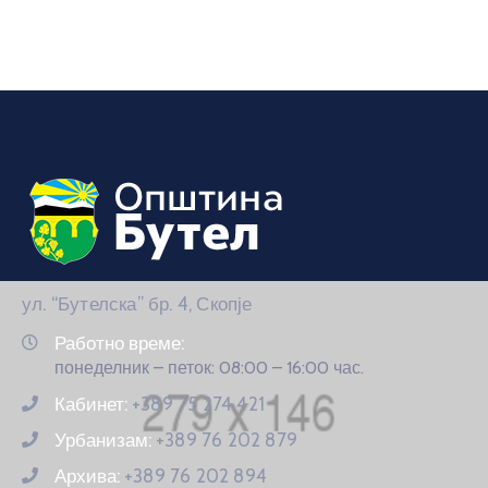
ул. “Бутелска” бр. 4, Скопје
Работно време:
понеделник – петок: 08:00 – 16:00 час.
Кабинет:
+389 75 274 421
Урбанизам:
+389 76 202 879
Архива:
+389 76 202 894