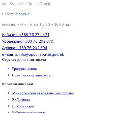
ул. “Бутелска” бр. 4, Скопје
Работно време:
понеделник – петок: 08:00 – 16:00 час.
Кабинет:
+389 75 274 421
Урбанизам:
+389 76 202 879
Архива:
+389 76 202 894
е-пошта:
info@opstinabutel.gov.mk
Структура на општината
Градоначалник
Совет на општина Бутел
Корисни линкови
Министерство за локална самоуправа
Е-Дозволи
Е-Урбанизам
Е-Градежна дозвола