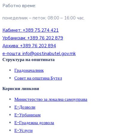
Работно време:
понеделник – петок: 08:00 – 16:00 час.
Кабинет:
+389 75 274 421
Урбанизам:
+389 76 202 879
Архива:
+389 76 202 894
е-пошта:
info@opstinabutel.gov.mk
Структура на општината
Градоначалник
Совет на општина Бутел
Корисни линкови
Министерство за локална самоуправа
Е-Дозволи
Е-Урбанизам
Е-Градежна дозвола
Е-Услуги