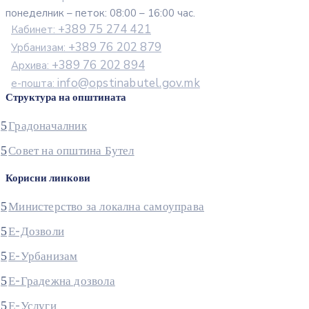
понеделник – петок: 08:00 – 16:00 час.
+389 75 274 421
Кабинет:
+389 76 202 879
Урбанизам:
+389 76 202 894
Архива:
info@opstinabutel.gov.mk
е-пошта:
Структура на општината
Градоначалник
Совет на општина Бутел
Корисни линкови
Министерство за локална самоуправа
Е-Дозволи
Е-Урбанизам
Е-Градежна дозвола
Е-Услуги