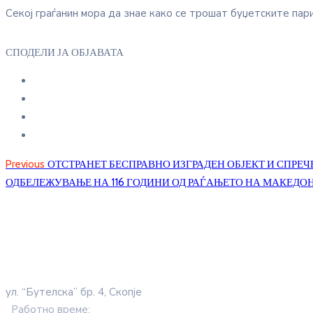
Секој граѓанин мора да знае како се трошат буџетските пари
СПОДЕЛИ ЈА ОБЈАВАТА
Previous
ОТСТРАНЕТ БЕСПРАВНО ИЗГРАДЕН ОБЈЕКТ И СПРЕ
ОДБЕЛЕЖУВАЊЕ НА 116 ГОДИНИ ОД РАЃАЊЕТО НА МАКЕДО
ул. “Бутелска” бр. 4, Скопје
Работно време: