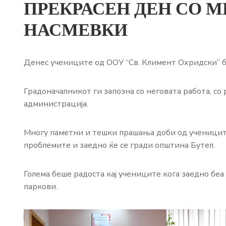
ПРЕКРАСЕН ДЕН СО 
НАСМЕВКИ
Денес учениците од ООУ “Св. Климент Охридски” бе
Градоначалникот ги запозна со неговата работа, со 
администрација.
Многу паметни и тешки прашања доби од учениците
проблемите и заедно ќе се гради општина Бутел.
Голема беше радоста кај учениците кога заедно бе
паркови.