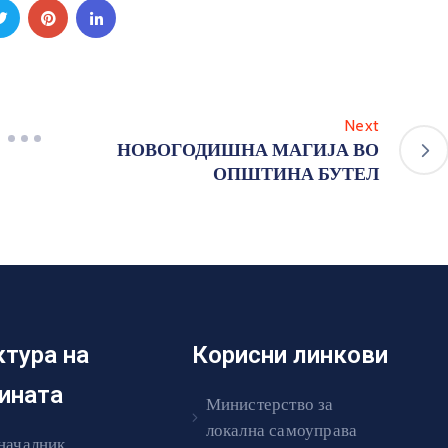
Next
НОВОГОДИШНА МАГИЈА ВО
ОПШТИНА БУТЕЛ
ктура на
Корисни линкови
ината
Министерство за
локална самоуправа
началник