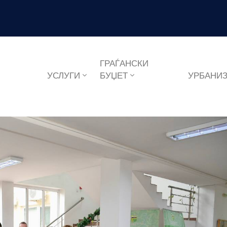
6
ГРАЃАНСКИ
УСЛУГИ
БУЏЕТ
УРБАНИ