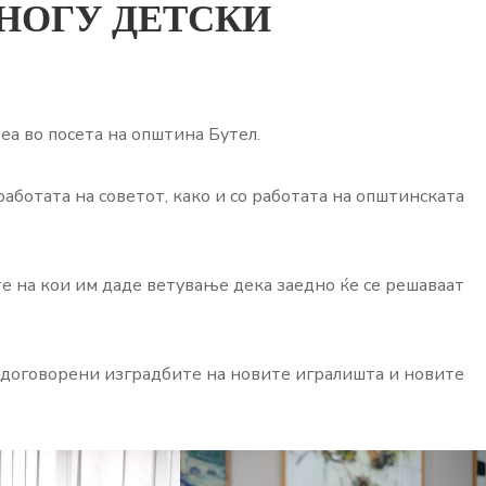
МНОГУ ДЕТСКИ
а во посета на општина Бутел.
работата на советот, како и со работата на општинската
 на кои им даде ветување дека заедно ќе се решаваат
а договорени изградбите на новите игралишта и новите