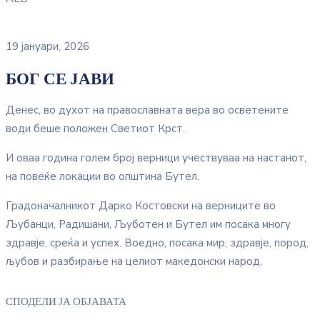
19 јануари, 2026
БОГ СЕ ЈАВИ
Денес, во духот на православната вера во осветените
води беше положен Светиот Крст.
И оваа година голем број верници учествуваа на настанот,
на повеќе локации во општина Бутел.
Градоначалникот Дарко Костовски на верниците во
Љубанци, Радишани, Љуботен и Бутел им посака многу
здравје, среќа и успех. Воедно, посака мир, здравје, пород,
љубов и разбирање на целиот македонски народ.
СПОДЕЛИ ЈА ОБЈАВАТА