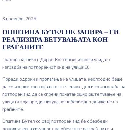
6 ноември, 2025
ОПШТИНА БУТЕЛ НЕ ЗАПИРА – ГИ
РЕАЛИЗИРА ВЕТУВАЊАТА КОН
ГРАЃАНИТЕ
Градоначалникот Дарко Костовски изврши увид во
изградба на потпорениот ѕид на улица 50.
Поради одрони и пропаѓање на улицата, неопходно беше
да се изврши санација на оштетениот дел и со изградба на
потпорен ѕид да се спречи понатамошно оштетување на
улицата која предизвикуваше небезбедно движење на
граѓаните.
Општина Бутел со овој потпорен ѕид ќе обезбеди
дополнителна сигурност на објектите на граѓаните и