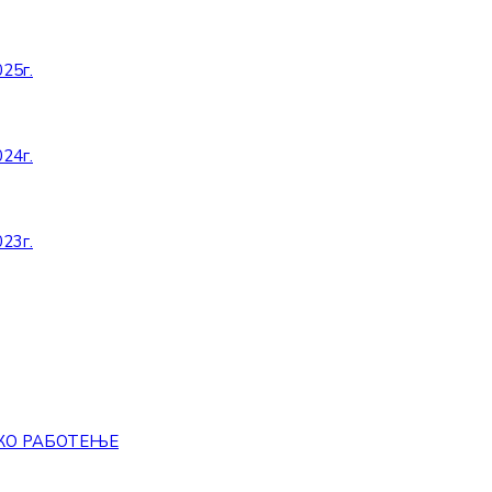
25г.
24г.
23г.
КО РАБОТЕЊЕ